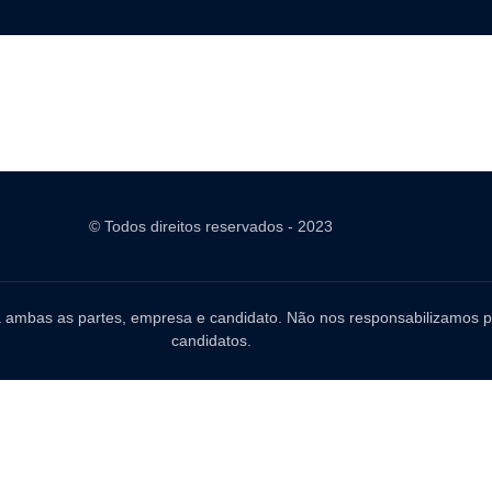
© Todos direitos reservados - 2023
ra ambas as partes, empresa e candidato. Não nos responsabilizamos
candidatos.