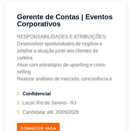
Gerente de Contas | Eventos
Corporativos
RESPONSABILIDADES E ATRIBUIÇÕES:
Desenvolver oportunidades de negócio e
ampliar a atuação junto aos clientes da
carteira
Atuar com estratégias de upselling e cross-
selling
Realizar análises de mercado, concorrência e
viabilidade comercial
Elaborar apresentações executivas e
Confidencial
relatórios gerenciais
Local: Rio de Janeiro - RJ
Participar de processos concorrenciais e
Candidatar até: 20/09/2026
negociações comerciais
Desenvolver estratégias para retenção e
crescimento das contas
CONHECER VAGA