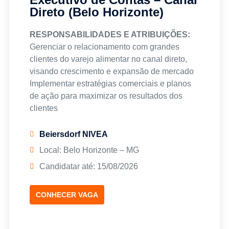
(diferencial)
campanhas
Direto (Belo Horizonte)
REQUISITOS E QUALIFICAÇÕES:
RESPONSABILIDADES E ATRIBUIÇÕES:
Ensino superior completo, com MBA
Gerenciar o relacionamento com grandes
(diferencial)
clientes do varejo alimentar no canal direto,
Inglês fluente
visando crescimento e expansão de mercado
Experiência em liderança de equipes sêniores
Implementar estratégias comerciais e planos
de alta performance
de ação para maximizar os resultados dos
Domínio de Excel e PowerPoint
clientes
Conhecimento em ferramentas de BI como
Conduzir negociações comerciais, garantindo
Tableau
acordos que acelerem o sell-out
Beiersdorf NIVEA
Conhecimento em linguagem de programação
Atuar em conjunto com as áreas de
Local: Belo Horizonte – MG
(diferencial)
Operações, Finanças e Trade Marketing para
Conhecimento em gestão financeira
Candidatar até: 15/08/2026
garantir excelência na execução
Experiência com análise de mercado (Nielsen)
Analisar mercado e identificar oportunidades
Experiência em gestão de projetos
para ampliar distribuição e participação de
CONHECER VAGA
Vivência em trade marketing, vendas,
mercado
inteligência comercial, estratégia de canais ou
Liderar a construção e execução do Joint
planejamento de demanda