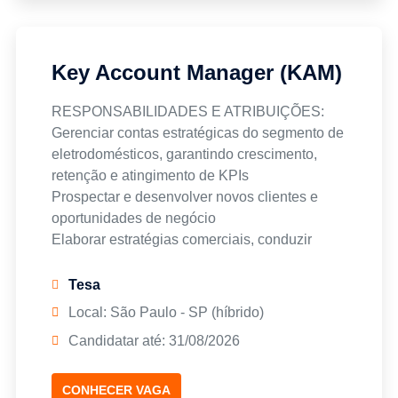
Experiência em vendas técnicas ou gestão de
contas, preferencialmente em indústrias
Conhecimento em CRM, Excel e pacote Office
Key Account Manager (KAM)
Inglês avançado
Perfil hunter, com forte capacidade de
RESPONSABILIDADES E ATRIBUIÇÕES:
relacionamento, visão estratégica e analítica, e
Gerenciar contas estratégicas do segmento de
foco em metas e KPIs
eletrodomésticos, garantindo crescimento,
Experiência no setor automotivo (OEMs, Tier 1
retenção e atingimento de KPIs
ou Tier 2) (diferencial)
Prospectar e desenvolver novos clientes e
Conhecimento de processos de homologação
oportunidades de negócio
e desenvolvimento de projetos automotivos
Elaborar estratégias comerciais, conduzir
(diferencial)
negociações e gerir pipeline de vendas via
Experiência em vendas técnicas ou
CRM
Tesa
desenvolvimento de negócios na indústria
Desenvolver relacionamento com
Local: São Paulo - SP (híbrido)
automotiva (diferencial)
stakeholders técnicos e comerciais
Candidatar até: 31/08/2026
Atuar como elo consultivo entre clientes e
áreas internas como Engenharia, Produção,
Logística e Qualidade
CONHECER VAGA